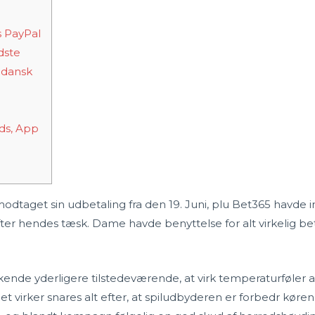
s PayPal
dste
 dansk
dds, App
modtaget sin udbetaling fra den 19. Juni, plu Bet365 havde in
ter hendes tæsk. Dame havde benyttelse for alt virkelig bet
kende yderligere tilstedeværende, at virk temperaturføler a
 det virker snares alt efter, at spiludbyderen er forbedr kør