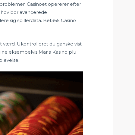
 problemer. Casinoet opererer efter
 behov bor avancerede
ere sig spillerdata. Bet365 Casino
t værd. Ukontrolleret du ganske vist
ine eksempelvis Maria Kasino plu
plevelse.