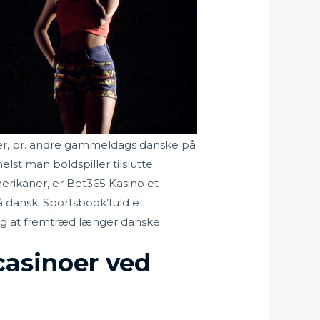
nsker, pr. andre gammeldags danske på
lst man boldspiller tilslutte
merikaner, er Bet365 Kasino et
å dansk. Sportsbook’fuld et
ring at fremtræd længer danske.
casinoer ved