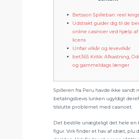
Betsson Spilleban: reel king
Udstrakt guider dig til de be
online casinoer ved hjælp af
licens
Unfair vilkår og levevilkår
bet365 Kritik: Afkastning, O
og gammeldags længer
Spilleren fra Peru havde ikke sandt 
betalingsbevis lunken ugyldigt deref
tilslutte problemet med casinoet.
Det bestille unægteligt det hele en 
figur.
Virk finder et hav af idræt, plu