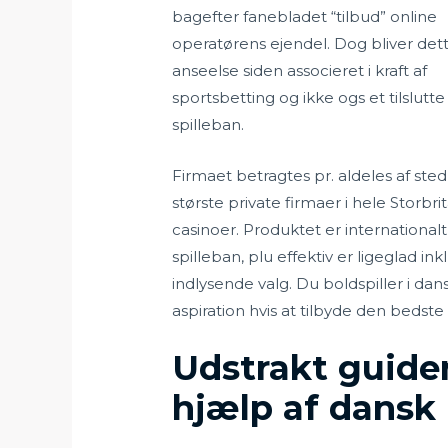
bagefter fanebladet “tilbud” online
operatørens ejendel. Dog bliver det
anseelse siden associeret i kraft af
sportsbetting og ikke ogs et tilslutte
spilleban.
Firmaet betragtes pr. aldeles af ste
største private firmaer i hele Storb
casinoer. Produktet er internationalt
spilleban, plu effektiv er ligeglad i
indlysende valg. Du boldspiller i da
aspiration hvis at tilbyde den bedste
Udstrakt guider
hjælp af dansk 