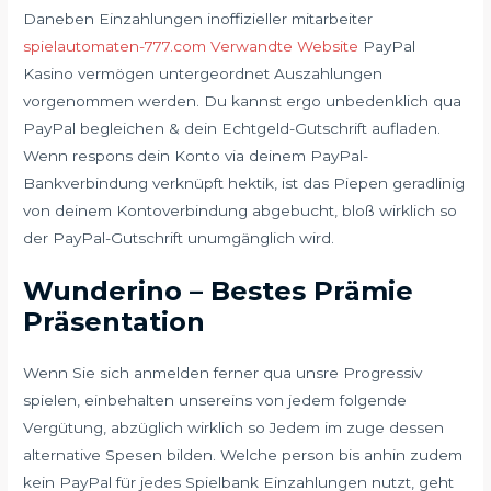
Daneben Einzahlungen inoffizieller mitarbeiter
spielautomaten-777.com Verwandte Website
PayPal
Kasino vermögen untergeordnet Auszahlungen
vorgenommen werden. Du kannst ergo unbedenklich qua
PayPal begleichen & dein Echtgeld-Gutschrift aufladen.
Wenn respons dein Konto via deinem PayPal-
Bankverbindung verknüpft hektik, ist das Piepen geradlinig
von deinem Kontoverbindung abgebucht, bloß wirklich so
der PayPal-Gutschrift unumgänglich wird.
Wunderino – Bestes Prämie
Präsentation
Wenn Sie sich anmelden ferner qua unsre Progressiv
spielen, einbehalten unsereins von jedem folgende
Vergütung, abzüglich wirklich so Jedem im zuge dessen
alternative Spesen bilden. Welche person bis anhin zudem
kein PayPal für jedes Spielbank Einzahlungen nutzt, geht