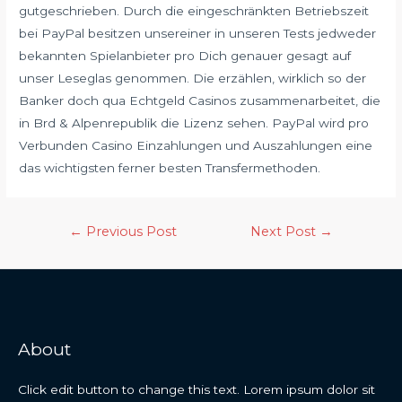
gutgeschrieben. Durch die eingeschränkten Betriebszeit
bei PayPal besitzen unsereiner in unseren Tests jedweder
bekannten Spielanbieter pro Dich genauer gesagt auf
unser Leseglas genommen. Die erzählen, wirklich so der
Banker doch qua Echtgeld Casinos zusammenarbeitet, die
in Brd & Alpenrepublik die Lizenz sehen. PayPal wird pro
Verbunden Casino Einzahlungen und Auszahlungen eine
das wichtigsten ferner besten Transfermethoden.
←
Previous Post
Next Post
→
About
Click edit button to change this text. Lorem ipsum dolor sit