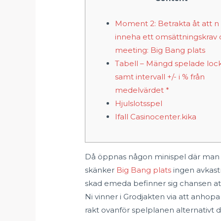
Moment 2: Betrakta åt att n
inneha ett omsättningskrav 
meeting: Big Bang plats
Tabell – Mängd spelade loc
samt intervall +/- i % från
medelvärdet *
Hjulslotsspel
Ifall Casinocenter.kika
Då öppnas någon minispel där man ti
skänker
Big Bang plats
ingen avkastn
skad emeda befinner sig chansen att 
Ni vinner i Grodjakten via att anhopa
rakt ovanför spelplanen alternativt d