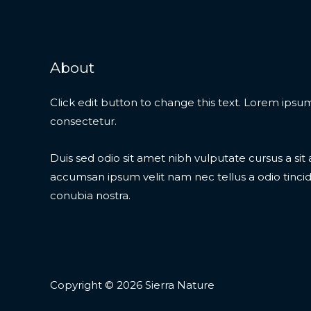
About
Click edit button to change this text. Lorem ipsum
consectetur.
Duis sed odio sit amet nibh vulputate cursus a si
accumsan ipsum velit nam nec tellus a odio tinci
conubia nostra.
Copyright © 2026 Sierra Nature