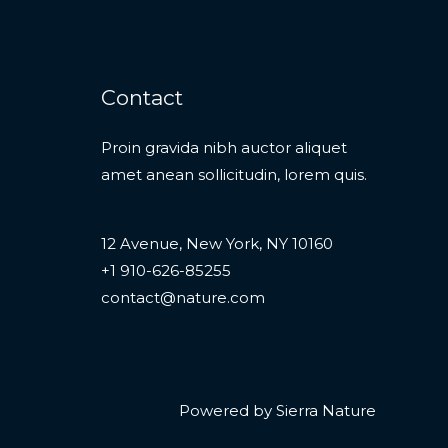
Contact
Proin gravida nibh auctor aliquet
amet anean sollicitudin, lorem quis.
12 Avenue, New York, NY 10160
+1 910-626-85255
contact@nature.com
Powered by Sierra Nature