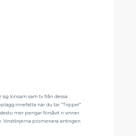
 sig lönsam sam tv från dessa
plägg innefatta när du tar ”Trippel”
desto mer pengar försåvit n vinner.
je. Vinstlinjerna promenera antingen