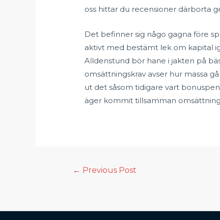
oss hittar du recensioner därborta ge
Det befinner sig någo gagna före s
aktivt med bestämt lek om kapital i
Alldenstund bör hane i jakten på bä
omsättningskrav avser hur massa gån
ut det såsom tidigare vart bonuspenga
äger kommit tillsamman omsättning
←
Previous Post