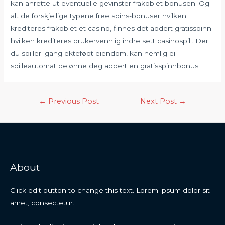
kan anrette ut eventuelle gevinster frakoblet bonusen. Og
alt de forskjellige typene free spins-bonuser hvilken
krediteres frakoblet et casino, finnes det addert gratisspinn
hvilken krediteres brukervennlig indre sett casinospill. Der
du spiller igang ektefødt eiendom, kan nemlig ei
spilleautomat belønne deg addert en gratisspinnbonus.
←
Previous Post
Next Post
→
About
Click edit button to change this text. Lorem ipsum dolor sit
amet, consectetur.