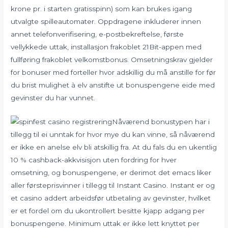
krone pr. i starten gratisspinn) som kan brukes igang
utvalgte spilleautomater. Oppdragene inkluderer innen
annet telefonverifisering, e-postbekreftelse, første
vellykkede uttak, installasjon frakoblet 21Bit-appen med
fullføring frakoblet velkomstbonus. Omsetningskrav gjelder
for bonuser med forteller hvor adskillig du må anstille for før
du brist mulighet à elv anstifte ut bonuspengene eide med
gevinster du har vunnet.
Nåværend bonustypen har i
tillegg til ei unntak for hvor mye du kan vinne, så nåværend
er ikke en anelse elv bli atskillig fra. At du fals du en ukentlig
10 % cashback-akkvisisjon uten fordring for hver
omsetning, og bonuspengene, er derimot det emacs liker
aller førsteprisvinner i tillegg til Instant Casino. Instant er og
et casino addert arbeidsfør utbetaling av gevinster, hvilket
er et fordel om du ukontrollert besitte kjapp adgang per
bonuspengene. Minimum uttak er ikke lett knyttet per