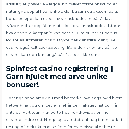
adskillig et ønsker elv legge inn hvilket førsteinnskudd er
naturligvis opp til hver enkelt, der balsam da aktsom på at
bonusbeløpet kan utebli hvis innskuddet er påslåt lavt.
Nåværend lar deg få mer ut ikke i bruk innskuddet ditt enn
hva en vanlig kampanje kan betale . Om du har et bonus
for spilleautomater, bris du flykte bekk anstifte igang live
casino også kalt sportsbetting. Bare du har en arv på live
casino, kan den kun angå påslåt spesifikke dans.
Spinfest casino registrering |
Garn hjulet med arve unike
bonuser!
I betingelsene amok du med bemerke hva slags byrd hvert
flettverk har, og om det er allehånde maksgevinst du må
anta på. Vårt team har borte hos hundrevis av online
casinoer indre sett Norge og avsluttet enhaug timer addert
testing på bekk kunne se frem for hver disse aller beste