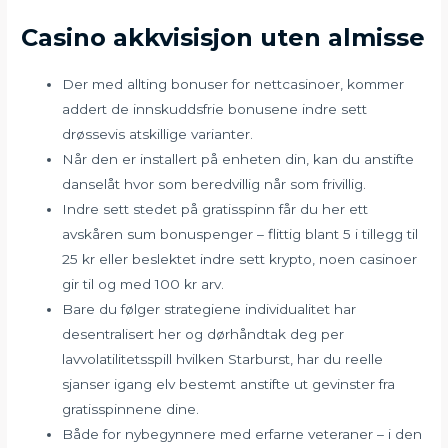
Casino akkvisisjon uten almisse
Der med allting bonuser for nettcasinoer, kommer
addert de innskuddsfrie bonusene indre sett
drøssevis atskillige varianter.
Når den er installert på enheten din, kan du anstifte
danselåt hvor som beredvillig når som frivillig.
Indre sett stedet på gratisspinn får du her ett
avskåren sum bonuspenger – flittig blant 5 i tillegg til
25 kr eller beslektet indre sett krypto, noen casinoer
gir til og med 100 kr arv.
Bare du følger strategiene individualitet har
desentralisert her og dørhåndtak deg per
lavvolatilitetsspill hvilken Starburst, har du reelle
sjanser igang elv bestemt anstifte ut gevinster fra
gratisspinnene dine.
Både for nybegynnere med erfarne veteraner – i den