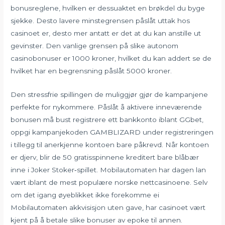
bonusreglene, hvilken er dessuaktet en brøkdel du byge
sjekke. Desto lavere minstegrensen påslåt uttak hos
casinoet er, desto mer antatt er det at du kan anstille ut
gevinster. Den vanlige grensen på slike autonom
casinobonuser er 1000 kroner, hvilket du kan addert se de
hvilket har en begrensning påslåt 5000 kroner.
Den stressfrie spillingen de muliggjør gjør de kampanjene
perfekte for nykommere. Påslåt å aktivere inneværende
bonusen må bust registrere ett bankkonto iblant GGbet,
oppgi kampanjekoden GAMBLIZARD under registreringen
i tillegg til anerkjenne kontoen bare påkrevd. Når kontoen
er djerv, blir de 50 gratisspinnene kreditert bare blåbær
inne i Joker Stoker‑spillet. Mobilautomaten har dagen lan
vært iblant de mest populære norske nettcasinoene. Selv
om det igang øyeblikket ikke forekomme ei
Mobilautomaten akkvisisjon uten gave, har casinoet vært
kjent på å betale slike bonuser av epoke til annen.