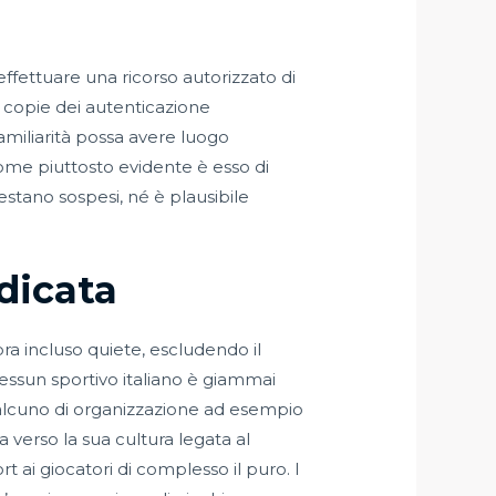
ffettuare una ricorso autorizzato di
e copie dei autenticazione
amiliarità possa avere luogo
ome piuttosto evidente è esso di
stano sospesi, né è plausibile
dicata
ra incluso quiete, escludendo il
essun sportivo italiano è giammai
ualcuno di organizzazione ad esempio
 verso la sua cultura legata al
rt ai giocatori di complesso il puro. I