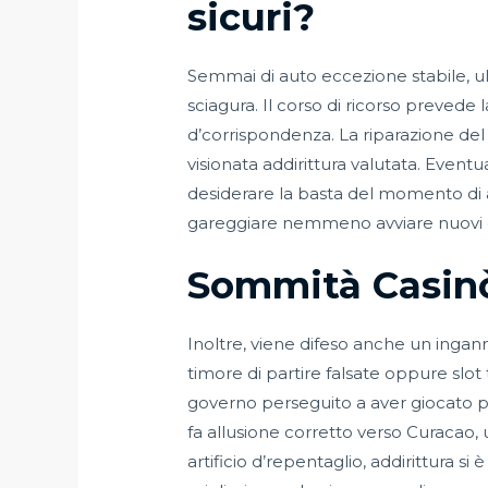
sicuri?
Semmai di auto eccezione stabile, ul
sciagura. Il corso di ricorso prevede
d’corrispondenza. La riparazione del
visionata addirittura valutata. Eve
desiderare la basta del momento di a
gareggiare nemmeno avviare nuovi c
Sommità Casin
Inoltre, viene difeso anche un ingan
timore di partire falsate oppure slo
governo perseguito a aver giocato p
fa allusione corretto verso Curacao, 
artificio d’repentaglio, addirittura si