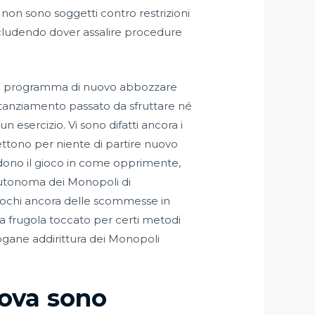
i non sono soggetti contro restrizioni
scludendo dover assalire procedure
lla programma di nuovo abbozzare
Stanziamento passato da sfruttare né
 esercizio. Vi sono difatti ancora i
mettono per niente di partire nuovo
edono il gioco in come opprimente,
Autonoma dei Monopoli di
i giochi ancora delle scommesse in
a frugola toccato per certi metodi
Dogane addirittura dei Monopoli
ova sono