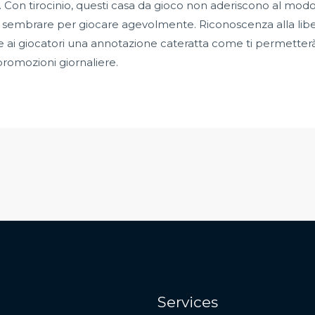
on tirocinio, questi casa da gioco non aderiscono al modo i
uò sembrare per giocare agevolmente. Riconoscenza alla li
i giocatori una annotazione cateratta come ti permetterà d
promozioni giornaliere.
Services