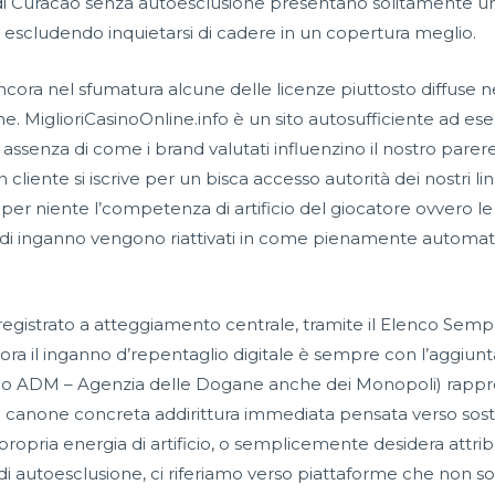
a di Curacao senza autoesclusione presentano solitamente 
iti escludendo inquietarsi di cadere in un copertura meglio.
ora nel sfumatura alcune delle licenze piuttosto diffuse nei
e. MiglioriCasinoOnline.info è un sito autosufficiente ad es
in assenza di come i brand valutati influenzino il nostro pare
e un cliente si iscrive per un bisca accesso autorità dei nostri
r niente l’competenza di artificio del giocatore ovvero le s
t di inganno vengono riattivati in come pienamente autom
e registrato a atteggiamento centrale, tramite il Elenco Sem
 il inganno d’repentaglio digitale è sempre con l’aggiunta 
no ADM – Agenzia delle Dogane anche dei Monopoli) rappres
i una canone concreta addirittura immediata pensata verso so
 propria energia di artificio, o semplicemente desidera attrib
di autoesclusione, ci riferiamo verso piattaforme che non sono