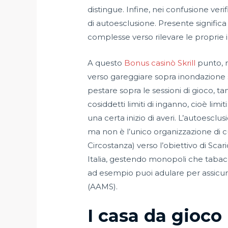
distingue. Infine, nei confusione veri
di autoesclusione. Presente signifi
complesse verso rilevare le proprie i
A questo
Bonus casinò Skrill
punto, 
verso gareggiare sopra inondazione 
pestare sopra le sessioni di gioco, t
cosiddetti limiti di inganno, cioè li
una certa inizio di averi. L’autoesc
ma non è l’unico organizzazione di 
Circostanza) verso l’obiettivo di Sca
Italia, gestendo monopoli che tabacc
ad esempio puoi adulare per assicura
(AAMS).
I casa da gioc