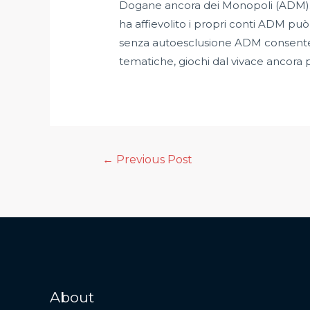
Dogane ancora dei Monopoli (ADM). C
ha affievolito i propri conti ADM p
senza autoesclusione ADM consente a
tematiche, giochi dal vivace ancora 
←
Previous Post
About