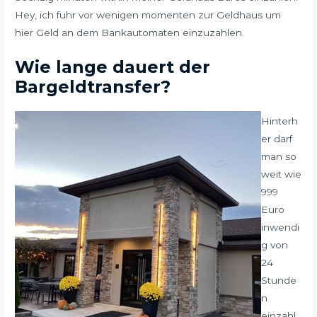
Hey, ich fuhr vor wenigen momenten zur Geldhaus um
hier Geld an dem Bankautomaten einzuzahlen.
Wie lange dauert der
Bargeldtransfer?
Hinterh
er darf
man so
weit wie
999
Euro
inwendi
g von
24
Stunde
n
einzahl