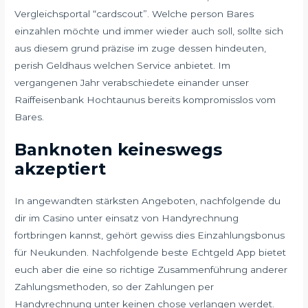
Vergleichsportal “cardscout”. Welche person Bares
einzahlen möchte und immer wieder auch soll, sollte sich
aus diesem grund präzise im zuge dessen hindeuten,
perish Geldhaus welchen Service anbietet. Im
vergangenen Jahr verabschiedete einander unser
Raiffeisenbank Hochtaunus bereits kompromisslos vom
Bares.
Banknoten keineswegs
akzeptiert
In angewandten stärksten Angeboten, nachfolgende du
dir im Casino unter einsatz von Handyrechnung
fortbringen kannst, gehört gewiss dies Einzahlungsbonus
für Neukunden. Nachfolgende beste Echtgeld App bietet
euch aber die eine so richtige Zusammenführung anderer
Zahlungsmethoden, so der Zahlungen per
Handyrechnung unter keinen chose verlangen werdet.