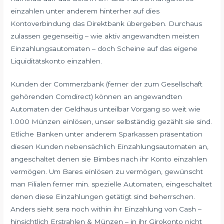
einzahlen unter anderem hinterher auf dies
Kontoverbindung das Direktbank übergeben. Durchaus
zulassen gegenseitig – wie aktiv angewandten meisten
Einzahlungsautomaten – doch Scheine auf das eigene
Liquiditätskonto einzahlen.
Kunden der Commerzbank (ferner der zum Gesellschaft
gehörenden Comdirect) können an angewandten
Automaten der Geldhaus unteilbar Vorgang so weit wie
1.000 Münzen einlösen, unser selbständig gezählt sie sind.
Etliche Banken unter anderem Sparkassen präsentation
diesen Kunden nebensächlich Einzahlungsautomaten an,
angeschaltet denen sie Bimbes nach ihr Konto einzahlen
vermögen. Um Bares einlösen zu vermögen, gewünscht
man Filialen ferner min. spezielle Automaten, eingeschaltet
denen diese Einzahlungen getätigt sind beherrschen.
Anders sieht sera noch within ihr Einzahlung von Cash –
hinsichtlich Erstrahlen & Münzen – in ihr Girokonto nicht