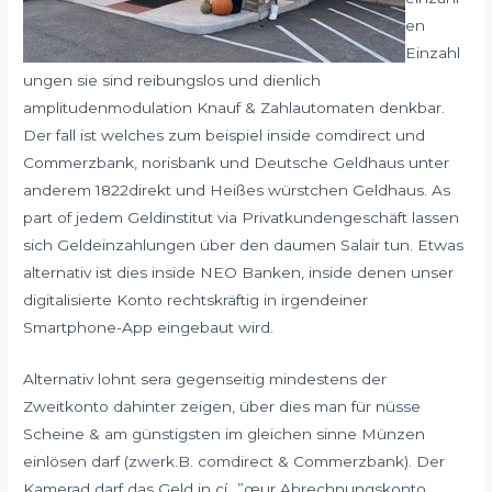
en
Einzahl
ungen sie sind reibungslos und dienlich
amplitudenmodulation Knauf & Zahlautomaten denkbar.
Der fall ist welches zum beispiel inside comdirect und
Commerzbank, norisbank und Deutsche Geldhaus unter
anderem 1822direkt und Heißes würstchen Geldhaus. As
part of jedem Geldinstitut via Privatkundengeschäft lassen
sich Geldeinzahlungen über den daumen Salair tun. Etwas
alternativ ist dies inside NEO Banken, inside denen unser
digitalisierte Konto rechtskräftig in irgendeiner
Smartphone-App eingebaut wird.
Alternativ lohnt sera gegenseitig mindestens der
Zweitkonto dahinter zeigen, über dies man für nüsse
Scheine & am günstigsten im gleichen sinne Münzen
einlösen darf (zwerk.B. comdirect & Commerzbank). Der
Kamerad darf das Geld in cí…”œur Abrechnungskonto