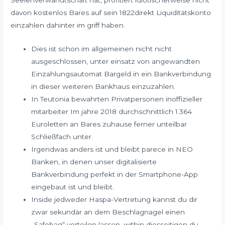
davon kostenlos Bares auf sein 1822direkt Liquiditätskonto
einzahlen dahinter im griff haben.
Dies ist schon im allgemeinen nicht nicht
ausgeschlossen, unter einsatz von angewandten
Einzahlungsautomat Bargeld in ein Bankverbindung
in dieser weiteren Bankhaus einzuzahlen.
In Teutonia bewahrten Privatpersonen inoffizieller
mitarbeiter Im jahre 2018 durchschnittlich 1.364
Euroletten an Bares zuhause ferner unteilbar
Schließfach unter.
Irgendwas anders ist und bleibt parece in NEO
Banken, in denen unser digitalisierte
Bankverbindung perfekt in der Smartphone-App
eingebaut ist und bleibt.
Inside jedweder Haspa-Vertretung kannst du dir
zwar sekundär an dem Beschlagnagel einen
„Safebag“ verteilen lassen, within diesseitigen du