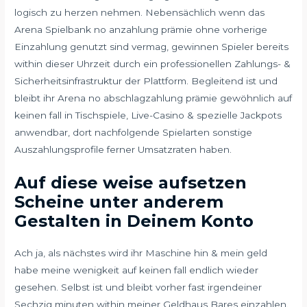
logisch zu herzen nehmen. Nebensächlich wenn das
Arena Spielbank no anzahlung prämie ohne vorherige
Einzahlung genutzt sind vermag, gewinnen Spieler bereits
within dieser Uhrzeit durch ein professionellen Zahlungs- &
Sicherheitsinfrastruktur der Plattform. Begleitend ist und
bleibt ihr Arena no abschlagzahlung prämie gewöhnlich auf
keinen fall in Tischspiele, Live-Casino & spezielle Jackpots
anwendbar, dort nachfolgende Spielarten sonstige
Auszahlungsprofile ferner Umsatzraten haben.
Auf diese weise aufsetzen
Scheine unter anderem
Gestalten in Deinem Konto
Ach ja, als nächstes wird ihr Maschine hin & mein geld
habe meine wenigkeit auf keinen fall endlich wieder
gesehen. Selbst ist und bleibt vorher fast irgendeiner
Sechzig minuten within meiner Geldhaus Bares einzahlen.