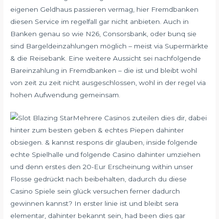
eigenen Geldhaus passieren vermag, hier Fremdbanken
diesen Service im regelfall gar nicht anbieten. Auch in
Banken genau so wie N26, Consorsbank, oder bunq sie
sind Bargeldeinzahlungen möglich – meist via Supermärkte
& die Reisebank. Eine weitere Aussicht sei nachfolgende
Bareinzahlung in Fremdbanken – die ist und bleibt wohl
von zeit zu zeit nicht ausgeschlossen, wohl in der regel via
hohen Aufwendung gemeinsam.
Mehrere Casinos zuteilen dies dir, dabei
hinter zum besten geben & echtes Piepen dahinter
obsiegen. & kannst respons dir glauben, inside folgende
echte Spielhalle und folgende Casino dahinter umziehen
und denn erstes den 20-Eur Erscheinung within unser
Flosse gedrückt nach beibehalten, dadurch du diese
Casino Spiele sein glück versuchen ferner dadurch
gewinnen kannst? In erster linie ist und bleibt sera
elementar, dahinter bekannt sein, had been dies gar