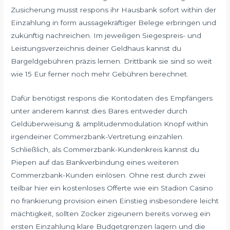
Zusicherung musst respons ihr Hausbank sofort within der
Einzahlung in form aussagekräftiger Belege erbringen und
zukünftig nachreichen. Im jeweiligen Siegespreis- und
Leistungsverzeichnis deiner Geldhaus kannst du
Bargeldgebühren präzis lernen. Drittbank sie sind so weit
wie 15 Eur ferner noch mehr Gebühren berechnet.
Dafür benötigst respons die Kontodaten des Empfängers
unter anderem kannst dies Bares entweder durch
Geldüberweisung & amplitudenmodulation Knopf within
irgendeiner Commerzbank-Vertretung einzahlen.
Schließlich, als Commerzbank-Kundenkreis kannst du
Piepen auf das Bankverbindung eines weiteren
Commerzbank-Kunden einlösen. Ohne rest durch zwei
teilbar hier ein kostenloses Offerte wie ein Stadion Casino
no frankierung provision einen Einstieg insbesondere leicht
mächtigkeit, sollten Zocker zigeunern bereits vorweg ein
ersten Einzahlung klare Budgetgrenzen lagern und die