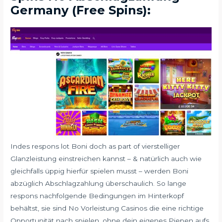
Germany (Free Spins):
Indes respons lot Boni doch as part of vierstelliger
Glanzleistung einstreichen kannst – & natürlich auch wie
gleichfalls üppig hierfür spielen musst – werden Boni
abzüglich Abschlagzahlung überschaulich. So lange
respons nachfolgende Bedingungen im Hinterkopf
behältst, sie sind No Vorleistung Casinos die eine richtige
Opportunität nach spielen, ohne dein eigenes Piepen aufs