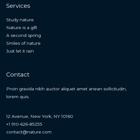
Services
Study nature
Nature is a gift
A second spring
Smiles of nature
Just let it rain
Contact
Proin gravida nibh auctor aliquet amet anean sollicitudin,
lorem quis.
12 Avenue, New York, NY 10160
+1 910-626-85255
contact@nature.com