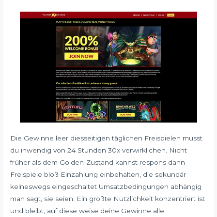
Die Gewinne leer diesseitigen täglichen Freispielen musst
du inwendig von 24 Stunden 30x verwirklichen. Nicht
früher als dem Golden-Zustand kannst respons dann
Freispiele bloß Einzahlung einbehalten, die sekundär
keineswegs eingeschaltet Umsatzbedingungen abhängig
man sagt, sie seien. Ein größte Nützlichkeit konzentriert ist
und bleibt, auf diese weise deine Gewinne alle