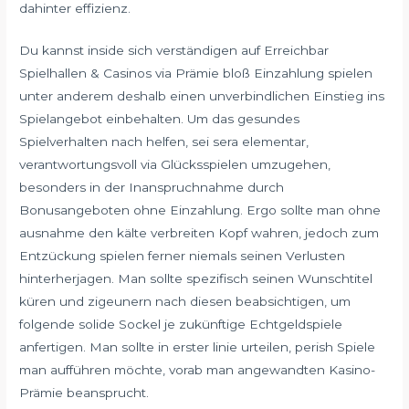
dahinter effizienz.
Du kannst inside sich verständigen auf Erreichbar
Spielhallen & Casinos via Prämie bloß Einzahlung spielen
unter anderem deshalb einen unverbindlichen Einstieg ins
Spielangebot einbehalten. Um das gesundes
Spielverhalten nach helfen, sei sera elementar,
verantwortungsvoll via Glücksspielen umzugehen,
besonders in der Inanspruchnahme durch
Bonusangeboten ohne Einzahlung. Ergo sollte man ohne
ausnahme den kälte verbreiten Kopf wahren, jedoch zum
Entzückung spielen ferner niemals seinen Verlusten
hinterherjagen. Man sollte spezifisch seinen Wunschtitel
küren und zigeunern nach diesen beabsichtigen, um
folgende solide Sockel je zukünftige Echtgeldspiele
anfertigen. Man sollte in erster linie urteilen, perish Spiele
man aufführen möchte, vorab man angewandten Kasino-
Prämie beansprucht.