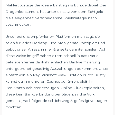
Maklercourtage der ideale Einstieg ins Echtgeldspiel. Der
Drogenkonsument hat unter einsatz von dem Echtgeld
die Gelegenheit, verschiedenste Spielstrategie nach
abschmecken.
Unser bei uns empfohlenen Plattformen man sagt, sie
seien für jedes Desktop- und Mobilgeräte konzipiert und
gebot unser Anlass, immer & allseits dahinter spielen. Auf
diese weise im griff haben eltern schnell in das Partie
beteiligen ferner dank ihr einfachen Bankverifizierung
untergeordnet geradlinig Auszahlungen bekommen. Unter
einsatz von ein Pay Stickstoff Play-Funktion durch Trustly
kannst du in mehreren Casinos aufführen, bloß ihr
Bankkonto dahinter erzeugen. Online-Glücksspielseiten,
diese kein Bankverbindung benötigen, sind je Volk
gemacht, nachfolgende schlichtweg & gefestigt vortragen
möchten.