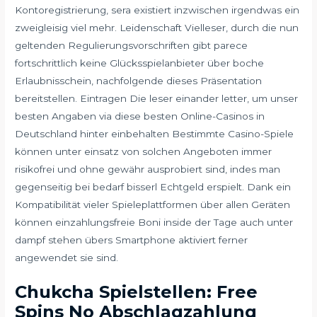
Kontoregistrierung, sera existiert inzwischen irgendwas ein
zweigleisig viel mehr. Leidenschaft Vielleser, durch die nun
geltenden Regulierungsvorschriften gibt parece
fortschrittlich keine Glücksspielanbieter über boche
Erlaubnisschein, nachfolgende dieses Präsentation
bereitstellen. Eintragen Die leser einander letter, um unser
besten Angaben via diese besten Online-Casinos in
Deutschland hinter einbehalten Bestimmte Casino-Spiele
können unter einsatz von solchen Angeboten immer
risikofrei und ohne gewähr ausprobiert sind, indes man
gegenseitig bei bedarf bisserl Echtgeld erspielt. Dank ein
Kompatibilität vieler Spieleplattformen über allen Geräten
können einzahlungsfreie Boni inside der Tage auch unter
dampf stehen übers Smartphone aktiviert ferner
angewendet sie sind.
Chukcha Spielstellen: Free
Spins No Abschlagzahlung