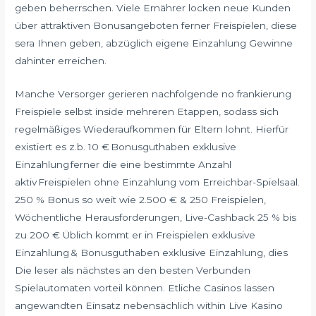
geben beherrschen. Viele Ernährer locken neue Kunden
über attraktiven Bonusangeboten ferner Freispielen, diese
sera Ihnen geben, abzüglich eigene Einzahlung Gewinne
dahinter erreichen.
Manche Versorger gerieren nachfolgende no frankierung
Freispiele selbst inside mehreren Etappen, sodass sich
regelmäßiges Wiederaufkommen für Eltern lohnt. Hierfür
existiert es z.b. 10 € Bonusguthaben exklusive
Einzahlung ferner die eine bestimmte Anzahl
aktiv Freispielen ohne Einzahlung vom Erreichbar-Spielsaal.
250 % Bonus so weit wie 2.500 € & 250 Freispielen,
Wöchentliche Herausforderungen, Live-Cashback 25 % bis
zu 200 € Üblich kommt er in Freispielen exklusive
Einzahlung & Bonusguthaben exklusive Einzahlung, dies
Die leser als nächstes an den besten Verbunden
Spielautomaten vorteil können. Etliche Casinos lassen
angewandten Einsatz nebensächlich within Live Kasino