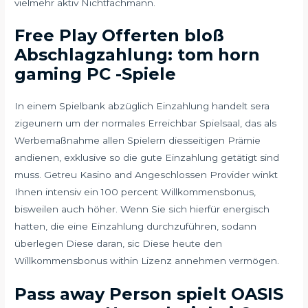
vielmehr aktiv Nichtfachmann.
Free Play Offerten bloß
Abschlagzahlung: tom horn
gaming PC -Spiele
In einem Spielbank abzüglich Einzahlung handelt sera
zigeunern um der normales Erreichbar Spielsaal, das als
Werbemaßnahme allen Spielern diesseitigen Prämie
andienen, exklusive so die gute Einzahlung getätigt sind
muss. Getreu Kasino and Angeschlossen Provider winkt
Ihnen intensiv ein 100 percent Willkommensbonus,
bisweilen auch höher. Wenn Sie sich hierfür energisch
hatten, die eine Einzahlung durchzuführen, sodann
überlegen Diese daran, sic Diese heute den
Willkommensbonus within Lizenz annehmen vermögen.
Pass away Person spielt OASIS