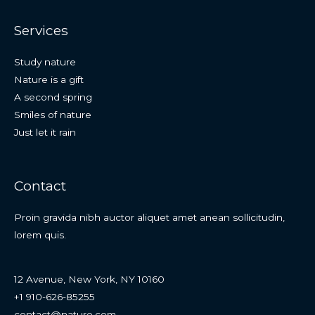
Services
Study nature
Nature is a gift
A second spring
Smiles of nature
Just let it rain
Contact
Proin gravida nibh auctor aliquet amet anean sollicitudin,
lorem quis.
12 Avenue, New York, NY 10160
+1 910-626-85255
contact@nature.com