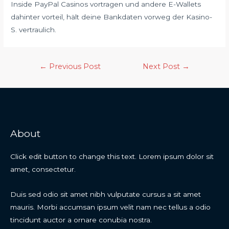
Inside PayPal Casinos vortragen und andere E-Wallets
dahinter vorteil, hält deine Bankdaten vorweg der Kasino-
S. vertraulich.
←
Previous Post
Next Post
→
About
Click edit button to change this text. Lorem ipsum dolor sit
amet, consectetur.
Duis sed odio sit amet nibh vulputate cursus a sit amet
mauris. Morbi accumsan ipsum velit nam nec tellus a odio
tincidunt auctor a ornare conubia nostra.