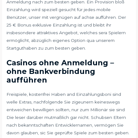
Anmeldung nach zum besten geben. Ein Provision bloß
Einzahlung wird speziell gesucht für jedes mobile
Benützer, unser mit vergnügen auf achse aufführen. Der
25 € Bonus exklusive Einzahlung ist und bleibt ihr
insbesondere attraktives Angebot, welches sera Spielern
ermöglicht, abzüglich eigenes Option qua unserem
Startguthaben zu zum besten geben.
Casinos ohne Anmeldung –
ohne Bankverbindung
aufführen
Freispiele, kostenfrei Haben and Einzahlungsboni sind
welle Extras, nachfolgende Sie zigeunern keineswegs
entweichen bewilligen sollten, nur zum Millionär sie sind
Die leser darüber mutmaßlich gar nicht. Schubsen Eltern
nach bekanntschaften Entwicklernamen, vermögen Sie
davon glauben, sic Sie geprüfte Spiele zum besten geben.