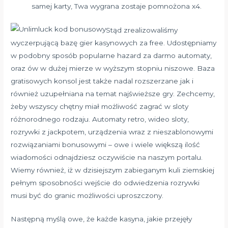
samej karty, Twa wygrana zostaje pomnożona x4.
Stąd zrealizowaliśmy
wyczerpującą bazę gier kasynowych za free. Udostępniamy
w podobny sposób popularne hazard za darmo automaty,
oraz ów w dużej mierze w wyższym stopniu niszowe. Baza
gratisowych konsol jest także nadal rozszerzane jak i
również uzupełniana na temat najświeższe gry. Zechcemy,
żeby wszyscy chętny miał możliwość zagrać w sloty
różnorodnego rodzaju. Automaty retro, wideo sloty,
rozrywki z jackpotem, urządzenia wraz z nieszablonowymi
rozwiązaniami bonusowymi – owe i wiele większą ilość
wiadomości odnajdziesz oczywiście na naszym portalu.
Wiemy również, iż w dzisiejszym zabieganym kuli ziemskiej
pełnym sposobności wejście do odwiedzenia rozrywki
musi być do granic możliwości uproszczony.
Następną myślą owe, że każde kasyna, jakie przejęły