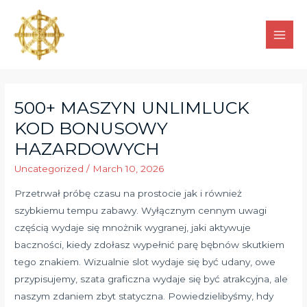
500+ MASZYN UNLIMLUCK
KOD BONUSOWY
HAZARDOWYCH
Uncategorized
/
March 10, 2026
Przetrwał próbę czasu na prostocie jak i również
szybkiemu tempu zabawy. Wyłącznym cennym uwagi
częścią wydaje się mnożnik wygranej, jaki aktywuje
baczności, kiedy zdołasz wypełnić parę bębnów skutkiem
tego znakiem. Wizualnie slot wydaje się być udany, owe
przypisujemy, szata graficzna wydaje się być atrakcyjna, ale
naszym zdaniem zbyt statyczna.
Powiedzielibyśmy, hdy