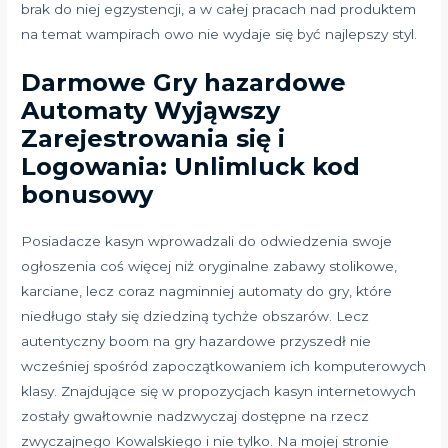
brak do niej egzystencji, a w całej pracach nad produktem
na temat wampirach owo nie wydaje się być najlepszy styl.
Darmowe Gry hazardowe
Automaty Wyjąwszy
Zarejestrowania się i
Logowania: Unlimluck kod
bonusowy
Posiadacze kasyn wprowadzali do odwiedzenia swoje
ogłoszenia coś więcej niż oryginalne zabawy stolikowe,
karciane, lecz coraz nagminniej automaty do gry, które
niedługo stały się dziedziną tychże obszarów. Lecz
autentyczny boom na gry hazardowe przyszedł nie
wcześniej spośród zapoczątkowaniem ich komputerowych
klasy. Znajdujące się w propozycjach kasyn internetowych
zostały gwałtownie nadzwyczaj dostępne na rzecz
zwyczajnego Kowalskiego i nie tylko. Na mojej stronie