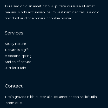
Duis sed odio sit amet nibh vulputate cursus a sit amet
mauris. Morbi accumsan ipsum velit nam nec tellus a odio
tincidunt auctor a ornare conubia nostra.
Services
Study nature
Nature is a gift
A second spring
Smiles of nature
Just let it rain
Contact
Proin gravida nibh auctor aliquet amet anean sollicitudin,
lorem quis.