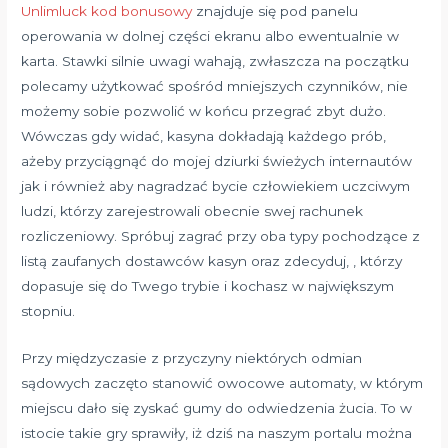
Unlimluck kod bonusowy
znajduje się pod panelu
operowania w dolnej części ekranu albo ewentualnie w
karta. Stawki silnie uwagi wahają, zwłaszcza na początku
polecamy użytkować spośród mniejszych czynników, nie
możemy sobie pozwolić w końcu przegrać zbyt dużo.
Wówczas gdy widać, kasyna dokładają każdego prób,
ażeby przyciągnąć do mojej dziurki świeżych internautów
jak i również aby nagradzać bycie człowiekiem uczciwym
ludzi, którzy zarejestrowali obecnie swej rachunek
rozliczeniowy. Spróbuj zagrać przy oba typy pochodzące z
listą zaufanych dostawców kasyn oraz zdecyduj, , którzy
dopasuje się do Twego trybie i kochasz w największym
stopniu.
Przy międzyczasie z przyczyny niektórych odmian
sądowych zaczęto stanowić owocowe automaty, w którym
miejscu dało się zyskać gumy do odwiedzenia żucia. To w
istocie takie gry sprawiły, iż dziś na naszym portalu można