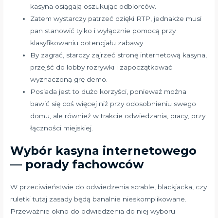
kasyna osiągają oszukując odbiorców.
Zatem wystarczy patrzeć dzięki RTP, jednakże musi
pan stanowić tylko i wyłącznie pomocą przy
klasyfikowaniu potencjału zabawy.
By zagrać, starczy zajrzeć stronę internetową kasyna,
przejść do lobby rozrywki i zapoczątkować
wyznaczoną grę demo.
Posiada jest to dużo korzyści, ponieważ można
bawić się coś więcej niż przy odosobnieniu swego
domu, ale również w trakcie odwiedzania, pracy, przy
łączności miejskiej.
Wybór kasyna internetowego
— porady fachowców
W przeciwieństwie do odwiedzenia scrable, blackjacka, czy
ruletki tutaj zasady będą banalnie nieskomplikowane.
Przeważnie okno do odwiedzenia do niej wyboru