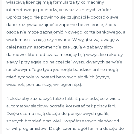
właściwą licencję mają formularza tylko machiny
internetowego pochodzące wraz z znanych źródeł.
Oprócz tego nie powinno się czujności kłopotać o swe
dane, rozrywka czujności zupełnie bezimiennie, żadna
osoba nie może zaznajomić Nowego konta bankowego, a
wiadomości istnieją szyfrowane. W wyjątkową uwagę w
całej naszym asortymencie zasługują 4 zabawy sloty
darmowe, które od czasu miesięcy biją wszystkie rekordy
sławy i przylegają do najczęściej wyszukiwanych serwisie
randkowym. Tego typu jednoręki bandzior online mogą
mieć symbole w postaci barwnych słodkich (cytryn,
wisienek, pomarańczy, winogron itp.).
Należałoby zaznaczyć także fakt, iż pochodzące z wielu
automatów sieciowy potrafią korzystać też polscy fani.
Dzięki czemu mają dostęp do pomysłowych grafik,
znanych brzmień oraz wielu współczesnych planów od
chwili programistów. Dzięki czemu ogół fan ma dostęp do