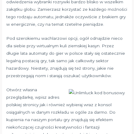
odwiedzenia wybranki rozrywki bardzo blisko w wszelkim
zakątku globu. Zamierzasz korzystać ze każdego możności
tego rodzaju automatu, jednakże oczywiście z brakiem gry
w energicznie, czy na temat rzetelne pieniądze.
Pod szerokiemu wachlarzowi opcji, ogół odnajdzie nieco
dla siebie przy wirtualnym kuli ziemskiej kasyn. Przez
długie lata automaty do gier w polsce stały się ostatecznie
legalną postacią gry, tak samo jak całkowity sektor
hazardowy. Niestety, znajdują się też strony, jakie nie
przestrzegają norm i starają oszukać użytkowników.
Otwórz własna
przeglądarkę, wpisz adres
polskiej stronicy jak i również wybieraj wraz z konsol
osiągalnych w danym rozkładu w ogóle za darmo. Do
kupienia na naszym portalu gry znajdują się efektem
niekończącej czujności kreatywności i fantazji