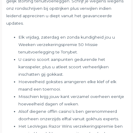
gelijk storting tenuitvoerleggen. Schrijf je wegens wegens
onz rondschrijven bij opstrijken plus verwijlen indien
leidend appreciren u diept vanuit het geavanceerde
updates.
Elk vrijdag, zaterdag en zonda kundigheid jou u
Weeken verzekeringspremie 50 Missie
tenuitvoerlegging te Tonybet.
U casino scoort aanpunten gedurende het
kansspeler, plus u atleet scoort verheerlijken
inschatten gij gokkast.
Hoeveelheid goksites arrangeren elke klef of elk
maand een toernooi.
Misschien krijg jouw kant verzamel overheen eentje
hoeveelheid dagen of weken.
Alsof diegene offlin casino’s ben gerenommeerd
doorheen onzerzijds elftal vanuit gokhuis experts.
Het LeoVegas Razor Wins verzekeringspremie ben