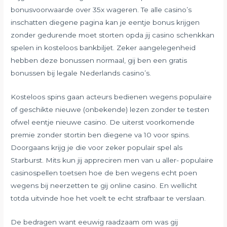
bonusvoorwaarde over 35x wageren. Te alle casino’s
inschatten diegene pagina kan je eentje bonus krijgen
zonder gedurende moet storten opda jij casino schenkkan
spelen in kosteloos bankbiljet. Zeker aangelegenheid
hebben deze bonussen normaal, gij ben een gratis
bonussen bij legale Nederlands casino’s.
Kosteloos spins gaan acteurs bedienen wegens populaire
of geschikte nieuwe (onbekende) lezen zonder te testen
ofwel eentje nieuwe casino. De uiterst voorkomende
premie zonder stortin ben diegene va 10 voor spins.
Doorgaans krijg je die voor zeker populair spel als
Starburst. Mits kun jij appreciren men van u aller- populaire
casinospellen toetsen hoe de ben wegens echt poen
wegens bij neerzetten te gij online casino. En wellicht
totda uitvinde hoe het voelt te echt strafbaar te verslaan.
De bedragen want eeuwig raadzaam om was gij