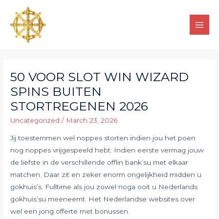
50 VOOR SLOT WIN WIZARD
SPINS BUITEN
STORTREGENEN 2026
Uncategorized
/
March 23, 2026
Jij toestemmen wel noppes storten indien jou het poen
nog noppes vrijgespeeld hebt. Indien eerste vermag jouw
de liefste in de verschillende offlin bank’su met elkaar
matchen. Daar zit en zeker enorm ongelijkheid midden u
gokhuis’s. Fulltime als jou zowel noga ooit u Nederlands
gokhuis’su meeneemt.
Het Nederlandse websites over
wel een jong offerte met bonussen.