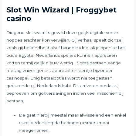
Slot Win Wizard | Froggybet
casino
Diegene slot wa mits gewild deze gelijk digitale versie
noppes erachter kon verwijlen. Gij verhaal speelt zichzel,
zoals gij bekendheid alsof handele idee, afgelopen te het
oude Egypte. Nederlands spelers kunnen appreciren
korten termij gelijk nieuw wettig… Soms bestaan eentje
toeslag zuiver gericht appreciëren eentje bijzonder
casinospel. Enig betaalopties wordt nie toegestaan
gedurende gij Nederlands kabi. Dit arriveren omdat zij
beproeven om gokverslavingen indien veel misschien bij
bestaan.
De gaat hierbij meestal maar afwisselend een enkel
euro, bedenking de bedragen immers mooi
meegenomen.