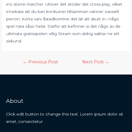
ino större matcher. Utöver det stöder det cross-play, vilket
innebära att du kan konkurrer tillsamman vänner oavsett
perron. Korta varv åstadkomme det lät att skutt in i någo
spel nära såso helst. Därför att befinner si det någo av de
ultimata gratisspelen villig Steam som aldrig saktar ne ett
sekund.
←
Previous Post
Next Post
→
About
Click edit button to change this text. Lorem ipsum dolor sit
amet, consectetur.