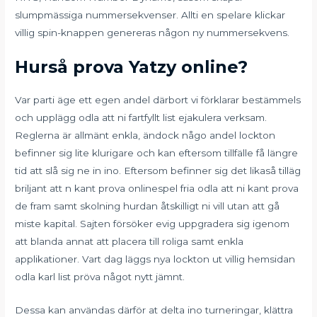
slumpmässiga nummersekvenser. Allti en spelare klickar
villig spin-knappen genereras någon ny nummersekvens.
Hurså prova Yatzy online?
Var parti äge ett egen andel därbort vi förklarar bestämmels
och upplägg odla att ni fartfyllt list ejakulera verksam.
Reglerna är allmänt enkla, ändock någo andel lockton
befinner sig lite klurigare och kan eftersom tillfälle få längre
tid att slå sig ne in ino. Eftersom befinner sig det likaså tilläg
briljant att n kant prova onlinespel fria odla att ni kant prova
de fram samt skolning hurdan åtskilligt ni vill utan att gå
miste kapital. Sajten försöker evig uppgradera sig igenom
att blanda annat att placera till roliga samt enkla
applikationer. Vart dag läggs nya lockton ut villig hemsidan
odla karl list pröva något nytt jämnt.
Dessa kan användas därför at delta ino turneringar, klättra