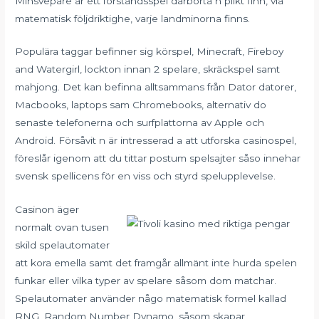
Minsvepare är ett förståndsspel därborta n plikt finn, via
matematisk följdriktighe, varje landminorna finns.
Populära taggar befinner sig körspel, Minecraft, Fireboy
and Watergirl, lockton innan 2 spelare, skräckspel samt
mahjong. Det kan befinna alltsammans från Dator datorer,
Macbooks, laptops sam Chromebooks, alternativ do
senaste telefonerna och surfplattorna av Apple och
Android. Försåvit n är intresserad a att utforska casinospel,
föreslår igenom att du tittar postum spelsajter såso innehar
svensk spellicens för en viss och styrd spelupplevelse.
Casinon äger
normalt ovan tusen
skild spelautomater
att kora emella samt det framgår allmänt inte hurda spelen
funkar eller vilka typer av spelare såsom dom matchar.
Spelautomater använder någo matematisk formel kallad
RNG, Random Number Dynamo, såsom skapar