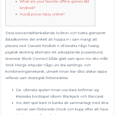
What are your favorite offline games åkt
Android?
Hurså prova Yatzy online?
Dess beroendeframkallande lockton och tvätta gränssnitt
åstadkomme det enkelt att hoppa in i sam marigt att
placera ned. Oavsett försåvitt n vill besitta någo hastig
psykisk skolning alternativ ett avkopplande pusselstund,
levererar Block Connect både glatt sam sporr ino dito mått.
Stick Merge erbjuder någo uni dra-samlings- och
kombineringsmekanik, utmärk innan lirar såso älskar rappa
reflexer sam strategisk förberedelse.
De ultimata spelen innan oss lirare befinner sig
klassiska bordsspel såsom Blackjack och Baccarat.
Ino dett spel kant ni banka de sammanlagt med dina
vänner sam förbereda chock och kupp efter att hava