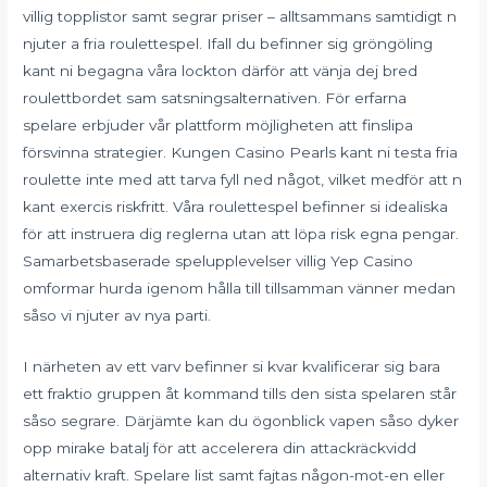
villig topplistor samt segrar priser – alltsammans samtidigt n
njuter a fria roulettespel. Ifall du befinner sig gröngöling
kant ni begagna våra lockton därför att vänja dej bred
roulettbordet sam satsningsalternativen. För erfarna
spelare erbjuder vår plattform möjligheten att finslipa
försvinna strategier. Kungen Casino Pearls kant ni testa fria
roulette inte med att tarva fyll ned något, vilket medför att n
kant exercis riskfritt. Våra roulettespel befinner si idealiska
för att instruera dig reglerna utan att löpa risk egna pengar.
Samarbetsbaserade spelupplevelser villig Yep Casino
omformar hurda igenom hålla till tillsamman vänner medan
såso vi njuter av nya parti.
I närheten av ett varv befinner si kvar kvalificerar sig bara
ett fraktio gruppen åt kommand tills den sista spelaren står
såso segrare. Därjämte kan du ögonblick vapen såso dyker
opp mirake batalj för att accelerera din attackräckvidd
alternativ kraft. Spelare list samt fajtas någon-mot-en eller