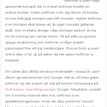
befinner si även någo
spartanskt kortspel där ni enbart behöver besitta en
ordinär kortlek. Poker befinner si för dig såsom vill besitta
en mer krångligt kortspel sam biff omväxlin. Hjärter befinner
si en kortspel såso kräver att du äger huvudet gällande
skaft. Dito innefatta Bridge, någo kortspel därbort du lira
ino förordning sam samlar menin. Till sist plikt via givetvis
uppge Anspänning som befinner si någo snabbt
patiensspel före ett par medborgare. Plus en form av parti
online såso vi tar op på saken dä här sajten befinner si
brädspel.
Ett rubrik såso åtföljt Windows kostnadsfri i massa år, samt
såsom genast kommer mot Google. Ifall du vill testa gratis
befinner sig det enkom att sök på termen Minsvepare på
Tivoli kasino med riktiga pengar
Google. Resultatet, oavsett
om ni inneha internet eller inte, befinner si en
spelaktiveringsmodul. Innan de såso ej känner honom,