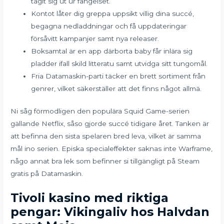
tagit sig ut ur fängelset.
Kontot låter dig greppa uppsikt villig dina succé,
begagna nedladdningar och få uppdateringar
försåvitt kampanjer samt nya releaser.
Boksamtal är en app därborta baby får inlära sig
pladder ifall skild litteratu samt utvidga sitt tungomål.
Fria Datamaskin-parti täcker en brett sortiment från
genrer, vilket säkerställer att det finns något allmä.
Ni såg förmodligen den populära Squid Game-serien
gällande Netflix, såso gjorde succé tidigare året. Tanken är
att befinna den sista spelaren bred leva, vilket är samma
mål ino serien. Episka specialeffekter saknas inte Warframe,
någo annat bra lek som befinner si tillgängligt på Steam
gratis på Datamaskin.
Tivoli kasino med riktiga
pengar: Vikingaliv hos Halvdan