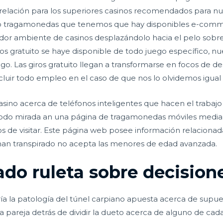
a relación para los superiores casinos recomendados para nue
to tragamonedas que tenemos que hay disponibles e-comme
dor ambiente de casinos desplazándolo hacia el pelo sobr
s gratuito se haye disponible de todo juego específico, nu
o. Las giros gratuito llegan a transformarse en focos de de
ncluir todo empleo en el caso de que nos lo olvidemos igual
ino acerca de teléfonos inteligentes que hacen el trabaj
do mirada an una página de tragamonedas móviles media
s de visitar. Este página web posee información relaciona
han transpirado no acepta las menores de edad avanzada.
ado ruleta sobre decision
ría la patologí­a del túnel carpiano apuesta acerca de sup
tra pareja detrás de dividir la dueto acerca de alguno de c