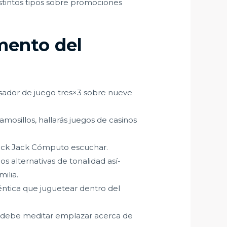
istintos tipos sobre promociones
mento del
 asador de juego tres×3 sobre nueve
amosillos, hallarás juegos de casinos
Black Jack Cómputo escuchar.
 alternativas de tonalidad así­
ilia.
éntica que juguetear dentro del
s, debe meditar emplazar acerca de