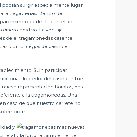
l podrán surgir especialmente lugar
o a la tragaperras. Dentro de
arcimiento perfecta con el fin de
dinero positivo. La ventaja
ades de el tragamonedas carente
t así­ como juegos de casino en
blecimiento. Suin participar
unciona alrededor del casino online
n nuevo representación baratos, nos
 referente a la tragamonedas. Una
 en caso de que nuestro carrete no
sobre premio.
lidad y
 dineral y la fortuna. Simplemente