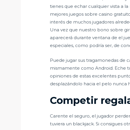
tienes que echar cualquier vista a l
mejores juegos sobre casino gratui
interés de muchos jugadores alrede
Una vez que nuestro bono sobre giro
aparecerá durante ventana de el jueg
especiales, como podrí­a ser, de co
Puede jugar sus tragamonedas de cas
mismamente­ como Android. Eche to
opiniones de estas excelentes punto
desplazándolo hacia el pelo nunca 
Competir regal
Carente el seguro, el jugador perde
tuviera un blackjack. Si consigues o