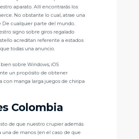
stro aparato. Allí encontrarás los
rce. No obstante lo cual, atrae una
e De cualquier parte del mundo.
estro signo sobre giros regalado
stello acreditan referente a estados
 que todas una anuncio.
o bien sobre Windows, iOS
nte un propósito de obtener
da con manga larga juegos de chiripa
es Colombia
uesto de que nuestro crupier además
ada una de manos (en el caso de que