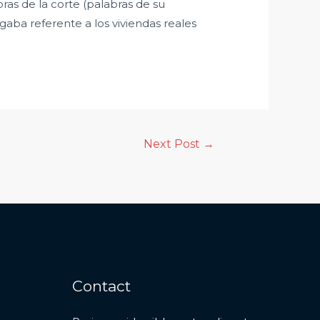
ras de la corte (palabras de su
gaba referente a los viviendas reales
Next Post
→
Contact