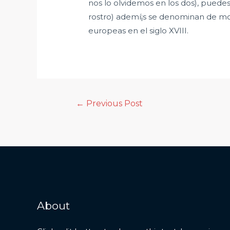
nos lo olvidemos en los dos), puedes
rostro) ademí¡s se denominan de modo
europeas en el siglo XVIII.
←
Previous Post
About