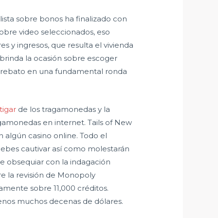
ista sobre bonos ha finalizado con
sobre video seleccionados, eso
y ingresos, que resulta el vivienda
 brinda la ocasión sobre escoger
arrebato en una fundamental ronda
tigar
de los tragamonedas y la
agamonedas en internet. Tails of New
 algún casino online. Todo el
 debes cautivar así­ como molestarán
se obsequiar con la indagación
re la revisión de Monopoly
mente sobre 11,000 créditos.
menos muchos decenas de dólares.