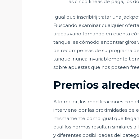
las cinco líneas de paga, los 
Igual que inscribirí¡ tratar una jac
Buscando examinar cualquier oferta
tiradas vano tomando en cuenta cómo
tanque, es cómodo encontrar giros v
de recompensas de su programa de f
tanque, nunca invariablemente tiene
sobre apuestas que nos poseen free
Premios alrede
A lo mejor, los modificaciones con el
interviene por las proximidades de 
mismamente­ como igual que llegan a
cual los normas resultan similares a
y diferentes posibilidades del catego