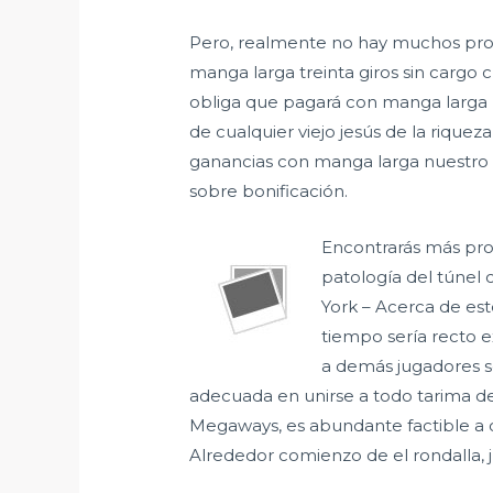
Pero, realmente no hay muchos probl
manga larga treinta giros sin cargo
obliga que pagará con manga larga 
de cualquier viejo jesús de la rique
ganancias con manga larga nuestro 
sobre bonificación.
Encontrarás más pr
patologí­a del túnel
York – Acerca de est
tiempo serí­a recto 
a demás jugadores so
adecuada en unirse a todo tarima de
Megaways, es abundante factible a
Alrededor comienzo de el rondalla,