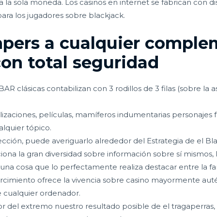
 la sola moneda. Los casinos en internet se fabrican con d
ara los jugadores sobre blackjack.
pers a cualquier comple
 con total seguridad
 clásicas contabilizan con 3 rodillos de 3 filas (sobre la
ilizaciones, películas, mamíferos indumentarias personajes f
alquier tópico.
lección, puede averiguarlo alrededor del Estrategia de el 
a la gran diversidad sobre información sobre sí mismos, los
una cosa que lo perfectamente realiza destacar entre la fam
parcimiento ofrece la vivencia sobre casino mayormente aut
 cualquier ordenador.
dor del extremo nuestro resultado posible de el tragaperra