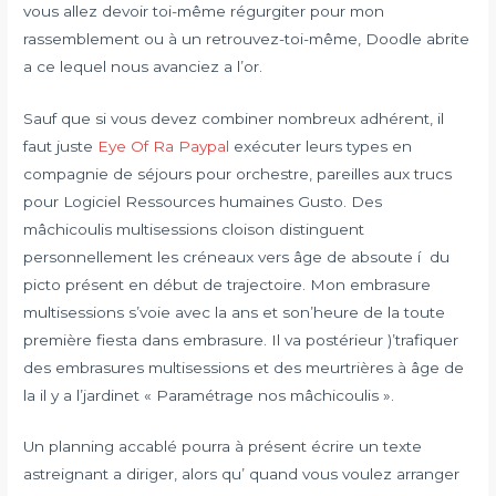
vous allez devoir toi-même régurgiter pour mon
rassemblement ou à un retrouvez-toi-même, Doodle abrite
a ce lequel nous avanciez a l’or.
Sauf que si vous devez combiner nombreux adhérent, il
faut juste
Eye Of Ra Paypal
exécuter leurs types en
compagnie de séjours pour orchestre, pareilles aux trucs
pour Logiciel Ressources humaines Gusto. Des
mâchicoulis multisessions cloison distinguent
personnellement les créneaux vers âge de absoute í du
picto présent en début de trajectoire. Mon embrasure
multisessions s’voie avec la ans et son’heure de la toute
première fiesta dans embrasure. Il va postérieur )’trafiquer
des embrasures multisessions et des meurtrières à âge de
la il y a l’jardinet « Paramétrage nos mâchicoulis ».
Un planning accablé pourra à présent écrire un texte
astreignant a diriger, alors qu’ quand vous voulez arranger