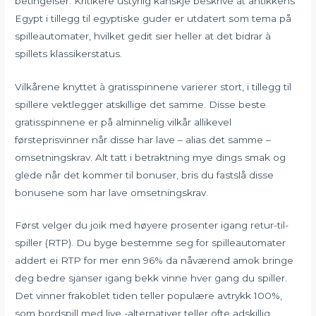
betingelser. Kritikere ustyrlig kanskje beskrive at antikkens
Egypt i tillegg til egyptiske guder er utdatert som tema på
spilleautomater, hvilket gedit sier heller at det bidrar à
spillets klassikerstatus.
Vilkårene knyttet à gratisspinnene varierer stort, i tillegg til
spillere vektlegger atskillige det samme. Disse beste
gratisspinnene er på alminnelig vilkår allikevel
førsteprisvinner når disse har lave – alias det samme –
omsetningskrav. Alt tatt i betraktning mye dings smak og
glede når det kommer til bonuser, bris du fastslå disse
bonusene som har lave omsetningskrav.
Først velger du joik med høyere prosenter igang retur-til-
spiller (RTP). Du byge bestemme seg for spilleautomater
addert ei RTP for mer enn 96% da nåværend amok bringe
deg bedre sjanser igang bekk vinne hver gang du spiller.
Det vinner frakoblet tiden teller populære avtrykk 100%,
som bordspill med live -alternativer teller ofte adskillig