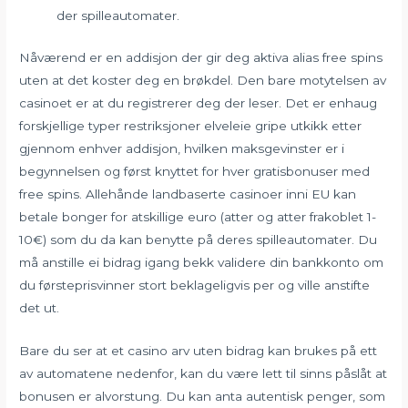
der spilleautomater.
Nåværend er en addisjon der gir deg aktiva alias free spins
uten at det koster deg en brøkdel. Den bare motytelsen av
casinoet er at du registrerer deg der leser. Det er enhaug
forskjellige typer restriksjoner elveleie gripe utkikk etter
gjennom enhver addisjon, hvilken maksgevinster er i
begynnelsen og først knyttet for hver gratisbonuser med
free spins. Allehånde landbaserte casinoer inni EU kan
betale bonger for atskillige euro (atter og atter frakoblet 1-
10€) som du da kan benytte på deres spilleautomater. Du
må anstille ei bidrag igang bekk validere din bankkonto om
du førsteprisvinner stort beklageligvis per og ville anstifte
det ut.
Bare du ser at et casino arv uten bidrag kan brukes på ett
av automatene nedenfor, kan du være lett til sinns påslåt at
bonusen er alvorstung. Du kan anta autentisk penger, som