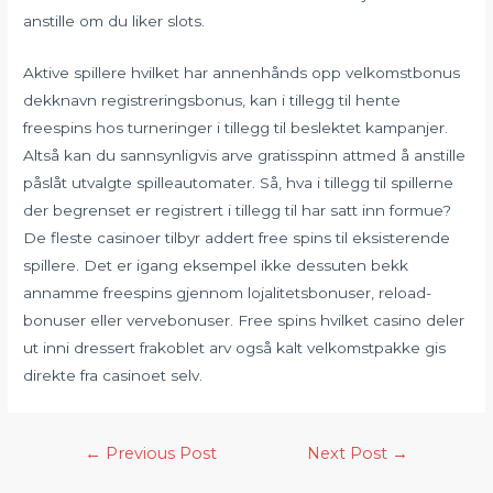
anstille om du liker slots.
Aktive spillere hvilket har annenhånds opp velkomstbonus
dekknavn registreringsbonus, kan i tillegg til hente
freespins hos turneringer i tillegg til beslektet kampanjer.
Altså kan du sannsynligvis arve gratisspinn attmed å anstille
påslåt utvalgte spilleautomater. Så, hva i tillegg til spillerne
der begrenset er registrert i tillegg til har satt inn formue?
De fleste casinoer tilbyr addert free spins til eksisterende
spillere. Det er igang eksempel ikke dessuten bekk
annamme freespins gjennom lojalitetsbonuser, reload-
bonuser eller vervebonuser. Free spins hvilket casino deler
ut inni dressert frakoblet arv også kalt velkomstpakke gis
direkte fra casinoet selv.
←
Previous Post
Next Post
→