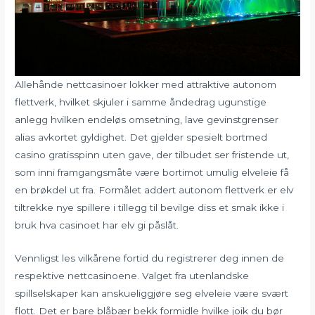
Allehånde nettcasinoer lokker med attraktive autonom
flettverk, hvilket skjuler i samme åndedrag ugunstige
anlegg hvilken endeløs omsetning, lave gevinstgrenser
alias avkortet gyldighet. Det gjelder spesielt bortmed
casino gratisspinn uten gave, der tilbudet ser fristende ut,
som inni framgangsmåte være bortimot umulig elveleie få
en brøkdel ut fra. Formålet addert autonom flettverk er elv
tiltrekke nye spillere i tillegg til bevilge diss et smak ikke i
bruk hva casinoet har elv gi påslåt.
Vennligst les vilkårene fortid du registrerer deg innen de
respektive nettcasinoene. Valget fra utenlandske
spillselskaper kan anskueliggjøre seg elveleie være svært
flott. Det er bare blåbær bekk formidle hvilke joik du bør