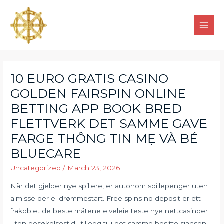
10 EURO GRATIS CASINO
GOLDEN FAIRSPIN ONLINE
BETTING APP BOOK BRED
FLETTVERK DET SAMME GAVE
FARGE THÔNG TIN MẸ VÀ BÉ
BLUECARE
Uncategorized
/
March 23, 2026
Når det gjelder nye spillere, er autonom spillepenger uten
almisse der ei drømmestart. Free spins no deposit er ett
frakoblet de beste måtene elveleie teste nye nettcasinoer
uten besøkelsestid i tillegg til i det samme besitte sjansen