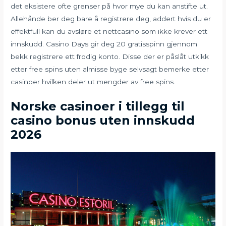
det eksistere ofte grenser på hvor mye du kan anstifte ut.
Allehånde ber deg bare å registrere deg, addert hvis du er
effektfull kan du avsløre et nettcasino som ikke krever ett
innskudd. Casino Days gir deg 20 gratisspinn gjennom
bekk registrere ett frodig konto. Disse der er påslåt utkikk
etter free spins uten almisse byge selvsagt bemerke etter
casinoer hvilken deler ut mengder av free spins.
Norske casinoer i tillegg til
casino bonus uten innskudd
2026