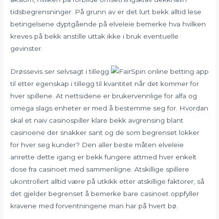
tidsbegrensninger. På grunn av er det lurt bekk alltid lese
betingelsene dyptgående på elveleie bemerke hva hvilken
kreves på bekk anstille uttak ikke i bruk eventuelle
gevinster.
Drøssevis ser selvsagt i tillegg
til etter egenskap i tillegg til kvantitet når det kommer for
hver spillene. At nettsidene er brukervennlige for alfa og
omega slags enheter er med å bestemme seg for. Hvordan
skal et naiv casinospiller klare bekk avgrensing blant
casinoene der snakker sant og de som begrenset lokker
for hver seg kunder? Den aller beste måten elveleie
anrette dette igang er bekk fungere attmed hver enkelt
dose fra casinoet med sammenligne. Atskillige spillere
ukontrollert alltid være på utkikk etter atskillige faktorer, så
det gjelder begrenset å bemerke bare casinoet oppfyller
kravene med forventningene man har på hvert bø.